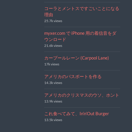
コーラとメントスですごいことになる
理由
25.7k views
myxer.com で iPhone 用の着信音をダ
ウンロード
21.6k views
カープールレーン (Carpool Lane)
17k views
アメリカのパスポートを作る
14.3k views
アメリカのクリスマスのウソ、ホント
13.9k views
これ食べてみて、In’n’Out Burger
13.5k views