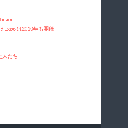
ebcam
orld Expo は2010年も開催
ス
付けた人たち