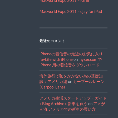
Macworld Expo 2011 – iGrill
Macworld Expo 2011 – djay for iPad
最近のコメント
iPhoneの着信音の最近のお気に入り |
favLife with iPhone
on
myxer.com で
iPhone 用の着信音をダウンロード
海外旅行で恥をかかない為の基礎知
識：アメリカ編
on
カープールレーン
(Carpool Lane)
アメリカ生活スタートアップ・ガイド
» Blog Archive » 新車を買う
on
アメが
ん流 アメリカでの新車の買い方