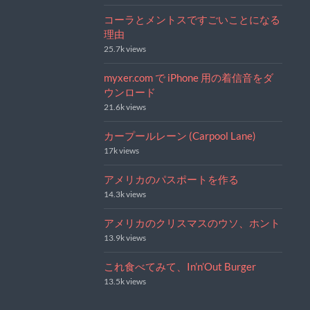
コーラとメントスですごいことになる
理由
25.7k views
myxer.com で iPhone 用の着信音をダ
ウンロード
21.6k views
カープールレーン (Carpool Lane)
17k views
アメリカのパスポートを作る
14.3k views
アメリカのクリスマスのウソ、ホント
13.9k views
これ食べてみて、In’n’Out Burger
13.5k views