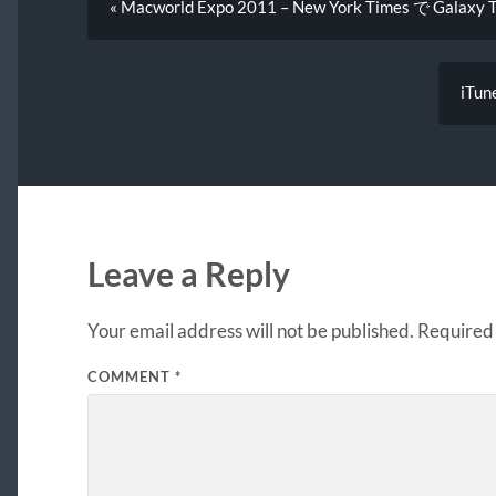
« Macworld Expo 2011 – New York Times で Galax
iTu
Leave a Reply
Your email address will not be published.
Required 
COMMENT
*