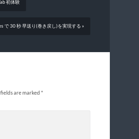
y Tab 初体験
nes で 30 秒 早送り(巻き戻し)を実現する »
fields are marked
*