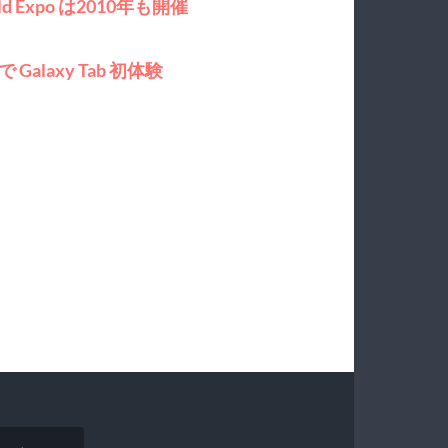
orld Expo は2010年も開催
s で Galaxy Tab 初体験