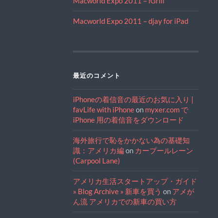
Macworld Expo 2011 – iGrill
Macworld Expo 2011 – djay for iPad
最近のコメント
iPhoneの着信音の最近のお気に入り |
favLife with iPhone
on
myxer.com で
iPhone 用の着信音をダウンロード
海外旅行で恥をかかない為の基礎知
識：アメリカ編
on
カープールレーン
(Carpool Lane)
アメリカ生活スタートアップ・ガイド
» Blog Archive » 新車を買う
on
アメが
ん流 アメリカでの新車の買い方