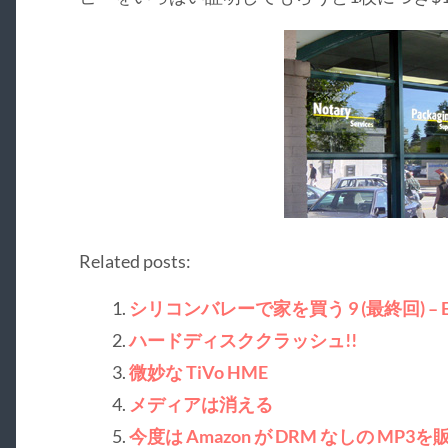
Related posts:
シリコンバレーで家を買う 9 (最終回) – E
ハードディスククラッシュ!!
微妙な TiVo HME
メディアは消える
今度は Amazon が DRM なしの MP3を