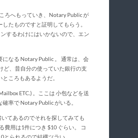
ころへもっていき、Notary Public が
ーしたものですと証明してもらう。
c がサインするわけにはいかないので、エン
Notary Public 。 通常は、会
 けど、昔自分の使っていた銀行の支
いところもあるようだ。
ailbox ETC.) 。ここは 小包などを送
Notary Public がいる。
ce と書いてあるのでそれを探してみても
かかる費用は1件につき $10 ぐらい。 コ
10とられるので結構ツラい…。