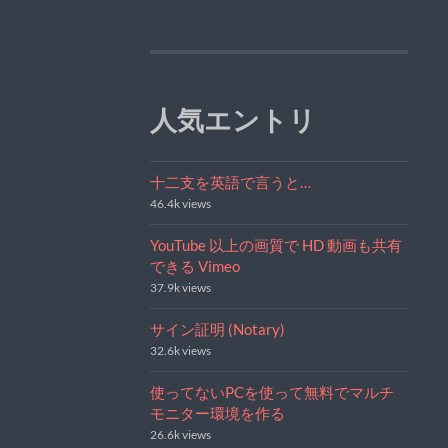
人気エントリ
十二支を英語で言うと…
46.4k views
YouTube 以上の画質で HD 動画も共有
できる Vimeo
37.9k views
サイン証明 (Notary)
32.6k views
使ってないPCを使って無料でマルチ
モニター環境を作る
26.6k views