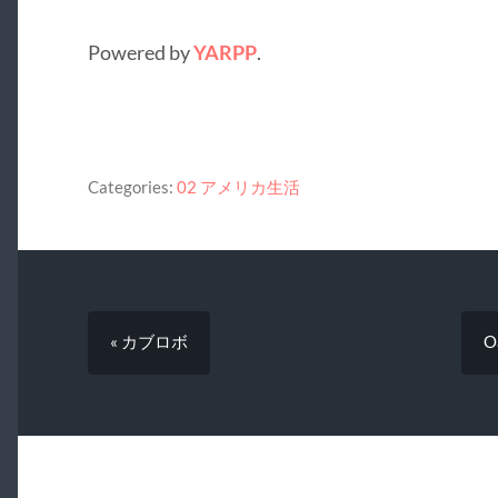
Powered by
YARPP
.
Categories:
02 アメリカ生活
« カブロボ
O