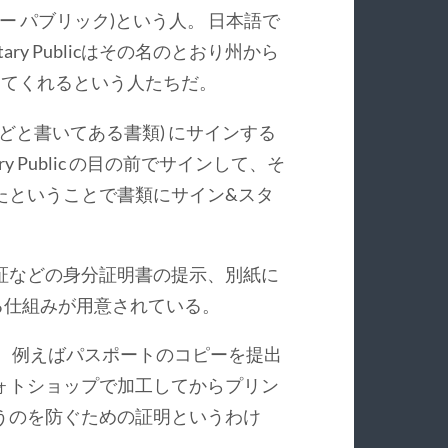
ータリー パブリック)という人。 日本語で
y Publicはその名のとおり州から
ってくれるという人たちだ。
ed などと書いてある書類) にサインする
ary Public の目の前でサインして、そ
たということで書類にサイン&スタ
証などの身分証明書の提示、別紙に
る仕組みが用意されている。
。 例えばパスポートのコピーを提出
ォトショップで加工してからプリン
うのを防ぐための証明というわけ