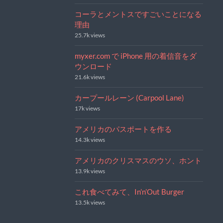
コーラとメントスですごいことになる
理由
25.7k views
myxer.com で iPhone 用の着信音をダ
ウンロード
21.6k views
カープールレーン (Carpool Lane)
17k views
アメリカのパスポートを作る
14.3k views
アメリカのクリスマスのウソ、ホント
13.9k views
これ食べてみて、In’n’Out Burger
13.5k views