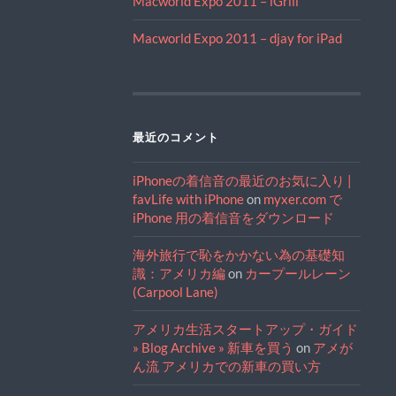
Macworld Expo 2011 – iGrill
Macworld Expo 2011 – djay for iPad
最近のコメント
iPhoneの着信音の最近のお気に入り |
favLife with iPhone
on
myxer.com で
iPhone 用の着信音をダウンロード
海外旅行で恥をかかない為の基礎知
識：アメリカ編
on
カープールレーン
(Carpool Lane)
アメリカ生活スタートアップ・ガイド
» Blog Archive » 新車を買う
on
アメが
ん流 アメリカでの新車の買い方