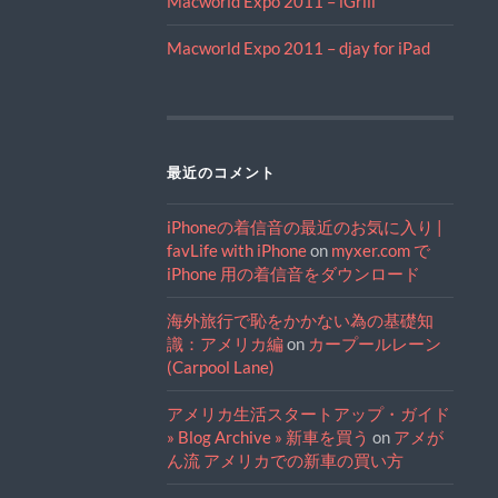
Macworld Expo 2011 – iGrill
Macworld Expo 2011 – djay for iPad
最近のコメント
iPhoneの着信音の最近のお気に入り |
favLife with iPhone
on
myxer.com で
iPhone 用の着信音をダウンロード
海外旅行で恥をかかない為の基礎知
識：アメリカ編
on
カープールレーン
(Carpool Lane)
アメリカ生活スタートアップ・ガイド
» Blog Archive » 新車を買う
on
アメが
ん流 アメリカでの新車の買い方