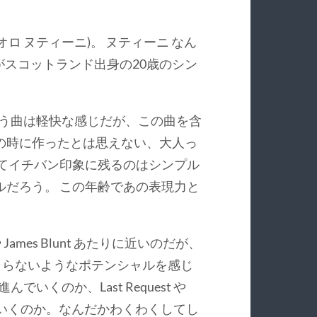
i (パオロ ヌティーニ)。 ヌティーニ なん
スコットランド出身の20歳のシン
s という曲は軽快な感じだが、この曲を含
の時に作ったとは思えない、大人っ
してイチバン印象に残るのはシンプル
ルだろう。 この年齢であの表現力と
 James Blunt あたりに近いのだが、
さまりきらないようなポテンシャルを感じ
んでいくのか、Last Request や
と進んでいくのか。なんだかわくわくしてし