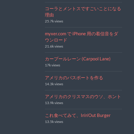
コーラとメントスですごいことになる
理由
25.7k views
myxer.com で iPhone 用の着信音をダ
ウンロード
21.6k views
カープールレーン (Carpool Lane)
17k views
アメリカのパスポートを作る
14.3k views
アメリカのクリスマスのウソ、ホント
13.9k views
これ食べてみて、In’n’Out Burger
13.5k views