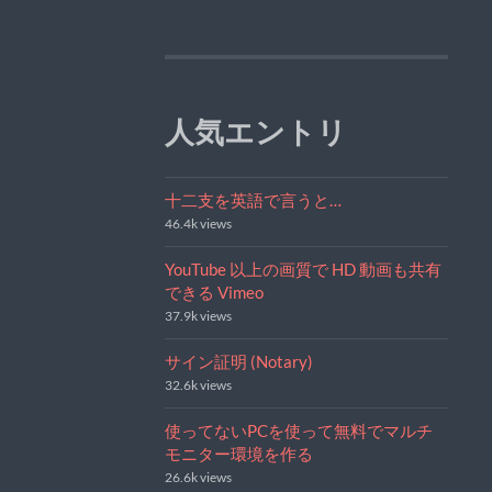
人気エントリ
十二支を英語で言うと…
46.4k views
YouTube 以上の画質で HD 動画も共有
できる Vimeo
37.9k views
サイン証明 (Notary)
32.6k views
使ってないPCを使って無料でマルチ
モニター環境を作る
26.6k views