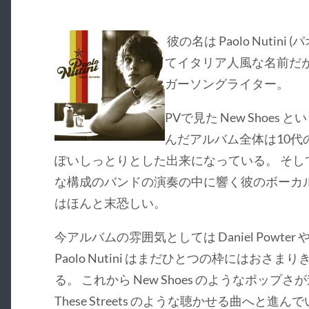
彼の名は Paolo Nutin
てイタリア人風な名前だが
ガーソングライター。
PVで見た New Shoe
んだアルバム全体は10代
ぽいしっとりとした出来になっている。 そ
な構成のバンドの演奏の中に響く彼のボーカ
はほんと末恐しい。
今アルバムの雰囲気としては Daniel Powter や
Paolo Nutini はまだひとつの枠にはお
る。 これから New Shoes のようなポップさが進
These Streets のような聴かせる曲へ