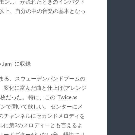
カモン、カモン…」 が流れたときのインパクト
年以上、自分の中の音楽の基本となっ
 Jam” に収録
始まる、スウェーデンバンドブームの
 変化に富んだ曲と仕上げ(アレンジ
った。 特に、この”Twice as
フォンで聞いて欲しい。 センターにメ
右のチャンネルにセカンドメロディを
ルに第3のメロディーとも言えるよ
はリードギターがいない分、軽快にリ