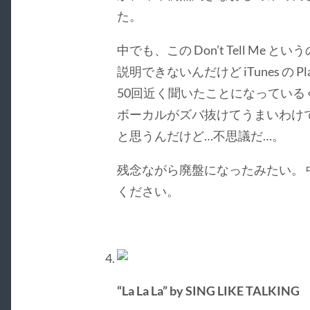
た。
中でも、この Don’t Tell M
説明できないんだけど iTunes の P
50回近く聞いたことになっている
ボーカルがズバ抜けてうまいわけ
と思うんだけど…不思議だ…。
残念ながら廃盤になったみたい。
ください。
“La La La” by SING LIKE TALKING