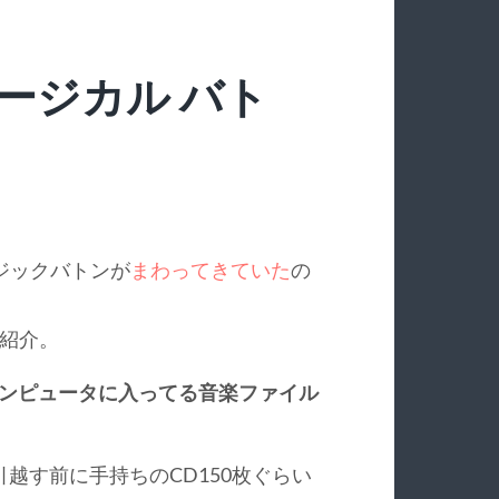
(ミュージカル バト
ジックバトンが
まわってきていた
の
て紹介。
computer (コンピュータに入ってる音楽ファイル
引越す前に手持ちのCD150枚ぐらい