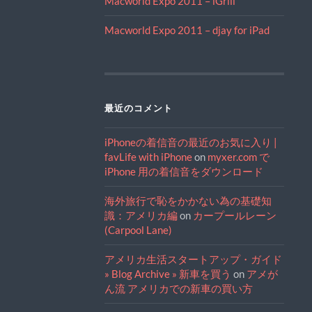
Macworld Expo 2011 – iGrill
Macworld Expo 2011 – djay for iPad
最近のコメント
iPhoneの着信音の最近のお気に入り |
favLife with iPhone
on
myxer.com で
iPhone 用の着信音をダウンロード
海外旅行で恥をかかない為の基礎知
識：アメリカ編
on
カープールレーン
(Carpool Lane)
アメリカ生活スタートアップ・ガイド
» Blog Archive » 新車を買う
on
アメが
ん流 アメリカでの新車の買い方