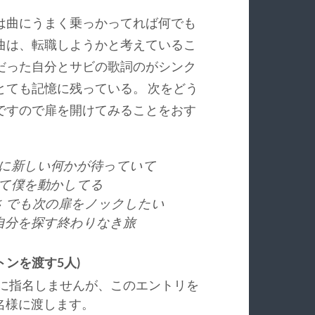
は曲にうまく乗っかってれば何でも
曲は、転職しようかと考えているこ
だった自分とサビの歌詞のがシンク
とても記憶に残っている。 次をどう
ですので扉を開けてみることをおす
に新しい何かが待っていて
て僕を動かしてる
 でも次の扉をノックしたい
自分を探す終わりなき旅
on (バトンを渡す5人)
に指名しませんが、このエントリを
名様に渡します。