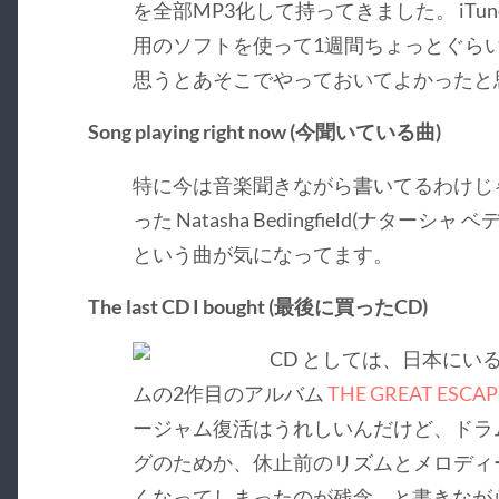
を全部MP3化して持ってきました。 iTunes 
用のソフトを使って1週間ちょっとぐら
思うとあそこでやっておいてよかったと
Song playing right now (今聞いている曲)
特に今は音楽聞きながら書いてるわけじ
った Natasha Bedingfield(ナターシ
という曲が気になってます。
The last CD I bought (最後に買ったCD)
CD としては、日本にい
ムの2作目のアルバム
THE GREAT ESCAP
ージャム復活はうれしいんだけど、ドラ
グのためか、休止前のリズムとメロディ
くなってしまったのが残念….と書きな