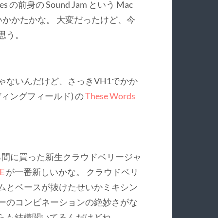
の前身の Sound Jam という Mac
いかかたかな。 大変だったけど、今
思う。
ゃないんだけど、さっきVH1でかか
ャ ベディングフィールド) の
These Words
る間に買った新生クラウドベリージャ
E
が一番新しいかな。 クラウドベリ
ムとベースが抜けたせいかミキシン
ーのコンビネーションの絶妙さがな
がらも結構聞いてるんだけどね。