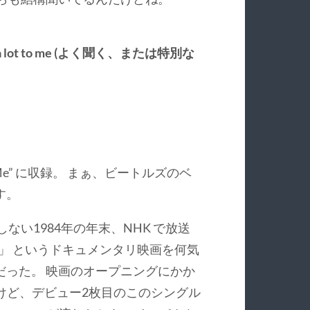
at mean a lot to me (よく聞く、または特別な
ase Me” に収録。 まぁ、ビートルズのベ
す。
ない1984年の年末、NHK で放送
ズ」 というドキュメンタリ映画を何気
だった。 映画のオープニングにかか
も結構キタけど、デビュー2枚目のこのシングル