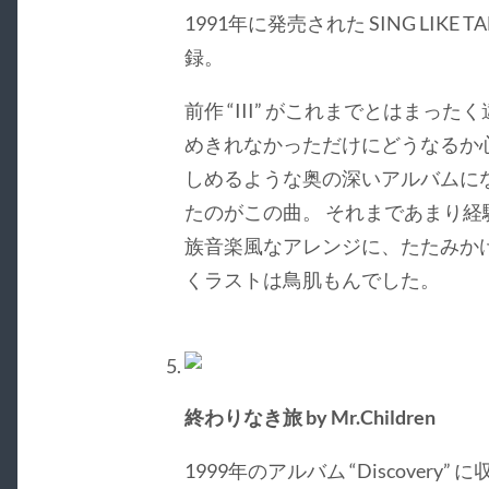
1991年に発売された SING LIKE T
録。
前作 “III” がこれまでとはま
めきれなかっただけにどうなるか
しめるような奥の深いアルバムに
たのがこの曲。 それまであまり
族音楽風なアレンジに、たたみか
くラストは鳥肌もんでした。
終わりなき旅 by Mr.Children
1999年のアルバム “Discovery” に