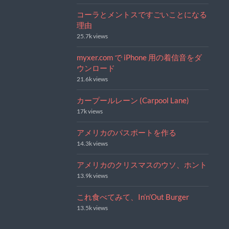
コーラとメントスですごいことになる
理由
25.7k views
myxer.com で iPhone 用の着信音をダ
ウンロード
21.6k views
カープールレーン (Carpool Lane)
17k views
アメリカのパスポートを作る
14.3k views
アメリカのクリスマスのウソ、ホント
13.9k views
これ食べてみて、In’n’Out Burger
13.5k views